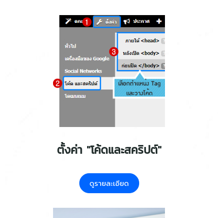
ตั้งค่า "โค้ดและสคริปต์"
ดูรายละเอียด